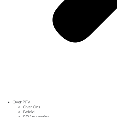
Over PFV
Over Ons
Beleid
PFV-magazine